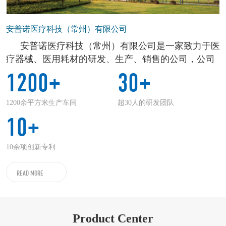
安普诺医疗科技（常州）有限公司
安普诺医疗科技（常州）有限公司是一家致力于医
疗器械、医用耗材的研发、生产、销售的公司，公司
坐落于高新区中国以色列常州创新园，诞生于
1200+
30+
XbotPark(常州)科创平台，在此凝聚了一批创新型人才
队伍，开发拥有自主知识产权的一次性二氧化碳吸收
1200余平方米生产车间
超30人的研发团队
器、一次性血压袖带、气腹机系统以及一次性便携式
10+
气动急救复苏器等医疗器械。 公司从临床需求出发进
行技术创新、产品创新及科技成果转化，围绕全球先
10余项创新专利
进医疗技术与产品，对接国内国际创新资源，持续提
高产品科技含量与竞争力，目标成为一家管理先进，
READ MORE
科技突出，具有一定影响力的创新型科技类公司，为
全球提供优质医疗器械产品，助力我国医疗器械产业
加速发展。
Product Center